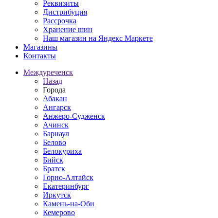
Реквизиты
Дистрибуция
Рассрочка
Хранение шин
Наш магазин на Яндекс Маркете
Магазины
Контакты
Междуреченск
Назад
Города
Абакан
Ангарск
Анжеро-Судженск
Ачинск
Барнаул
Белово
Белокуриха
Бийск
Братск
Горно-Алтайск
Екатеринбург
Иркутск
Камень-на-Оби
Кемерово