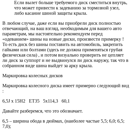
Если вылет больше требуемого диск сместиться внутрь,
что может привести к задеванию за тормозной узел,
либо касание шиной защиты крыла.
В любом случае, даже если вы приобрели диск полностью
отвечающий, на ваш взгляд, необходимым для вашего авто
параметрам, мы настоятельно рекомендуем перед
«одеванием» шины на новые диски, произвести примерку !
То есть диск без шины поставить на автомобиль, закрепить
гайками или болтами (здесь не должна применяться грубая
физическая сила) , и потом визуально проверить не цепляет
ли диск за суппорт и не выдвинулся ли диск наружу, так что в
собранном виде шина выйдет за арку крыла.
Маркировка колесных дисков
Маркировка колесного диска имеет примерно следующий вид
:
6,5J х 15H2 ET35 5х114,3 60,1
Давайте разберемся, что это обозначает.
6,5 – ширина обода в дюймах, (наиболее частые 5,5; 6,0; 6,5;
7,0);