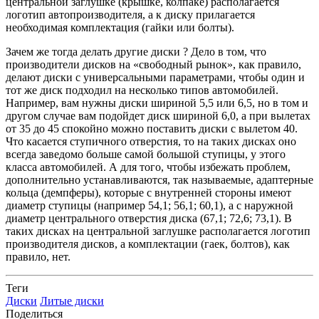
центральной заглушке (крышке, колпаке) располагается
логотип автопроизводителя, а к диску прилагается
необходимая комплектация (гайки или болты).
Зачем же тогда делать другие диски ? Дело в том, что
производители дисков на «свободный рынок», как правило,
делают диски с универсальными параметрами, чтобы один и
тот же диск подходил на несколько типов автомобилей.
Например, вам нужны диски шириной 5,5 или 6,5, но в том и
другом случае вам подойдет диск шириной 6,0, а при вылетах
от 35 до 45 спокойно можно поставить диски с вылетом 40.
Что касается ступичного отверстия, то на таких дисках оно
всегда заведомо больше самой большой ступицы, у этого
класса автомобилей. А для того, чтобы избежать проблем,
дополнительно устанавливаются, так называемые, адаптерные
кольца (демпферы), которые с внутренней стороны имеют
диаметр ступицы (например 54,1; 56,1; 60,1), а с наружной
диаметр центрального отверстия диска (67,1; 72,6; 73,1). В
таких дисках на центральной заглушке располагается логотип
производителя дисков, а комплектации (гаек, болтов), как
правило, нет.
Теги
Диски
Литые диски
Поделиться