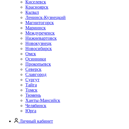
Киселевск
Красноярск
Кызыл
Ленинск-Кузнецкий
Магнитогорск
Мариинск
Междуреченск
Нижневартовск
Новокузнецк
Новосибирск
Омск
Осинники
Прокопьевск
Северск
Славгород
Сургут
Тайга
Томск
Тюмень
Ханты-Мансийск
Челябинск
Юрга
Личный кабинет