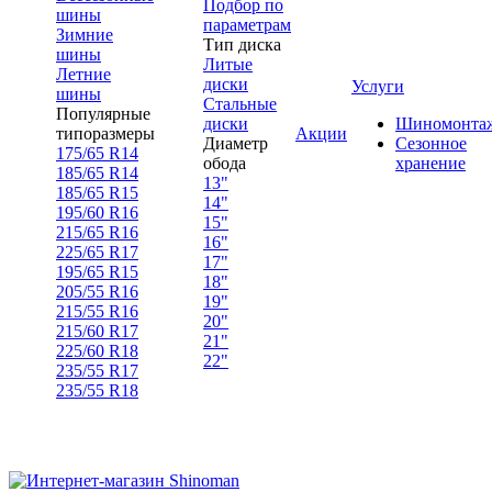
Подбор по
шины
параметрам
Зимние
Тип диска
шины
Литые
Летние
диски
Услуги
шины
Стальные
Популярные
диски
Шиномонта
типоразмеры
Акции
Диаметр
Сезонное
175/65 R14
обода
хранение
185/65 R14
13"
185/65 R15
14"
195/60 R16
15"
215/65 R16
16"
225/65 R17
17"
195/65 R15
18"
205/55 R16
19"
215/55 R16
20"
215/60 R17
21"
225/60 R18
22"
235/55 R17
235/55 R18