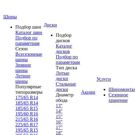
Шины
Диски
Подбор шин
Каталог шин
Подбор
Подбор по
дисков
параметрам
Каталог
Сезон
дисков
Всесезонные
Подбор по
шины
параметрам
Зимние
Тип диска
шины
Литые
Летние
диски
Услуги
шины
Стальные
Популярные
диски
Шиномонта
типоразмеры
Акции
Диаметр
Сезонное
175/65 R14
обода
хранение
185/65 R14
13"
185/65 R15
14"
195/60 R16
15"
215/65 R16
16"
225/65 R17
17"
195/65 R15
18"