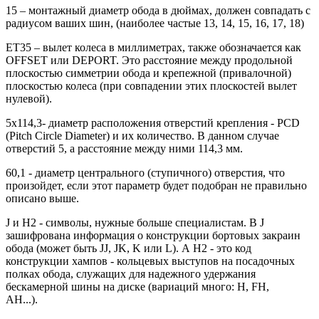
15 – монтажный диаметр обода в дюймах, должен совпадать с
радиусом ваших шин, (наиболее частые 13, 14, 15, 16, 17, 18)
ЕТ35 – вылет колеса в миллиметрах, также обозначается как
OFFSET или DEPORT. Это расстояние между продольной
плоскостью симметрии обода и крепежной (привалочной)
плоскостью колеса (при совпадении этих плоскостей вылет
нулевой).
5х114,3- диаметр расположения отверстий крепления - PCD
(Pitch Circle Diameter) и их количество. В данном случае
отверстий 5, а расстояние между ними 114,3 мм.
60,1 - диаметр центрального (ступичного) отверстия, что
произойдет, если этот параметр будет подобран не правильно
описано выше.
J и H2 - символы, нужные больше специалистам. В J
зашифрована информация о конструкции бортовых закраин
обода (может быть JJ, JK, K или L). А H2 - это код
конструкции хампов - кольцевых выступов на посадочных
полках обода, служащих для надежного удержания
бескамерной шины на диске (вариаций много: H, FH,
AH...).