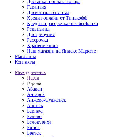
Доставка и оплата товара
Гарантия
Дисконтная система
Кредит онлайн от Тинькофф
Кредит и рассрочка от СберБанка
Реквизиты
Дистрибуция
Рассрочка
Хранение шин
Наш магазин на Яндекс Маркете
Магазины
Контакты
Междуреченск
Назад
Города
Абакан
Ангарск
Анжеро-Судженск
Ачинск
Барнаул
Белово
Белокуриха
Бийск
Братск