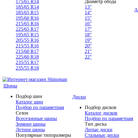
175/65 R14
Диаметр обода
185/65 R14
13"
А
185/65 R15
14"
195/60 R16
15"
215/65 R16
16"
225/65 R17
17"
195/65 R15
18"
205/55 R16
19"
215/55 R16
20"
215/60 R17
21"
225/60 R18
22"
235/55 R17
235/55 R18
Шины
Подбор шин
Диски
Каталог шин
Подбор по параметрам
Подбор дисков
Сезон
Каталог дисков
Всесезонные шины
Подбор по параметрам
Зимние шины
Тип диска
Летние шины
Литые диски
Популярные типоразмеры
Стальные диски