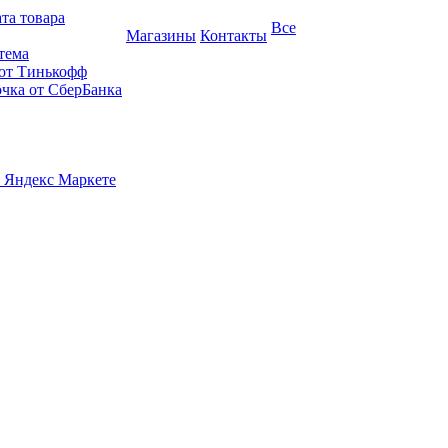
та товара
Все
Магазины
Контакты
тема
 от Тинькофф
очка от СберБанка
 Яндекс Маркете