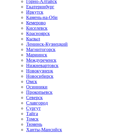
Горно-Алтайск
Екатеринбург
Иркутск
Камень-на-Оби
Кемерово
Киселевск
Красноярск
Кызыл
Ленинск-Кузнецкий
Магнитогорск
Мариинск
Междуреченск
Нижневартовск
Новокузнецк
Новосибирск
Омск
Осинники
Прокопьевск
Северск
Славгород
Сургут
Тайга
Томск
Тюмень
Ханты-Мансийск