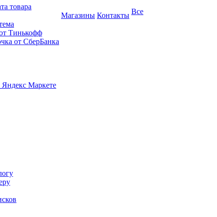
та товара
Все
Магазины
Контакты
тема
 от Тинькофф
очка от СберБанка
 Яндекс Маркете
логу
еру
исков