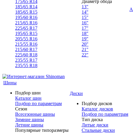
175/65 R14
Диаметр обода
185/65 R14
13"
А
185/65 R15
14"
195/60 R16
15"
215/65 R16
16"
225/65 R17
17"
195/65 R15
18"
205/55 R16
19"
215/55 R16
20"
215/60 R17
21"
225/60 R18
22"
235/55 R17
235/55 R18
Шины
Подбор шин
Диски
Каталог шин
Подбор по параметрам
Подбор дисков
Сезон
Каталог дисков
Всесезонные шины
Подбор по параметрам
Зимние шины
Тип диска
Летние шины
Литые диски
Популярные типоразмеры
Стальные диски