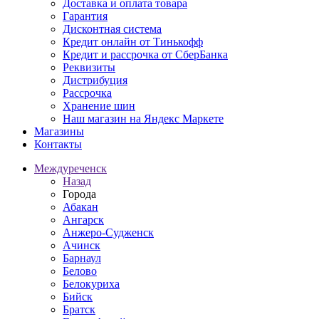
Доставка и оплата товара
Гарантия
Дисконтная система
Кредит онлайн от Тинькофф
Кредит и рассрочка от СберБанка
Реквизиты
Дистрибуция
Рассрочка
Хранение шин
Наш магазин на Яндекс Маркете
Магазины
Контакты
Междуреченск
Назад
Города
Абакан
Ангарск
Анжеро-Судженск
Ачинск
Барнаул
Белово
Белокуриха
Бийск
Братск