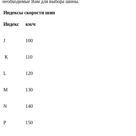
необходимые Вам для выбора шины.
Индексы скорости шин
Индекс
км/ч
J
100
K
110
L
120
M
130
N
140
P
150