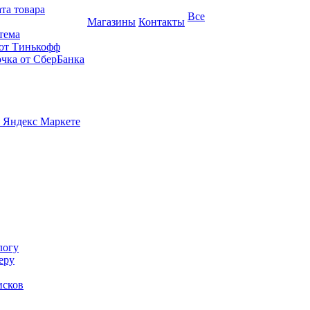
та товара
Все
Магазины
Контакты
тема
 от Тинькофф
очка от СберБанка
 Яндекс Маркете
логу
еру
исков