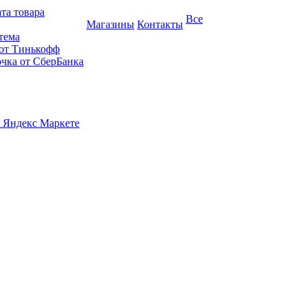
та товара
Все
Магазины
Контакты
тема
 от Тинькофф
очка от СберБанка
 Яндекс Маркете