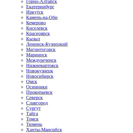
Горно-Алтайск
Екатеринбург
Иркутск
Камень-на-Оби
Кемерово
Киселевск
Красноярск
Кызыл
Ленинск-Кузнецкий
Магнитогорск
Мариинск
Междуреченск
Нижневартовск
Новокузнецк
Новосибирск
Омск
Осинники
Прокопьевск
Северск
Славгород
Сургут
Тайга
Томск
Тюмень
Ханты-Мансийск