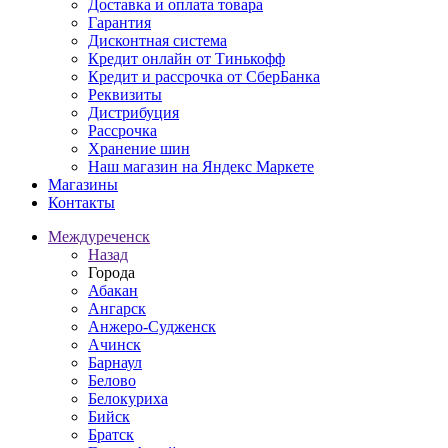
Доставка и оплата товара
Гарантия
Дисконтная система
Кредит онлайн от Тинькофф
Кредит и рассрочка от СберБанка
Реквизиты
Дистрибуция
Рассрочка
Хранение шин
Наш магазин на Яндекс Маркете
Магазины
Контакты
Междуреченск
Назад
Города
Абакан
Ангарск
Анжеро-Судженск
Ачинск
Барнаул
Белово
Белокуриха
Бийск
Братск