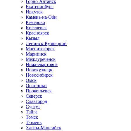
Горно-Алтайск
Екатеринбург
Иркутск
Камень-на-Оби
Кемерово
Киселевск
Красноярск
Кызыл
Ленинск-Кузнецкий
Магнитогорск
Мариинск
Междуреченск
Нижневартовск
Новокузнецк
Новосибирск
Омск
Осинники
Прокопьевск
Северск
Славгород
Сургут
Тайга
Томск
Тюмень
Ханты-Мансийск