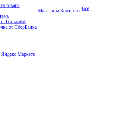
та товара
Все
Магазины
Контакты
тема
 от Тинькофф
очка от СберБанка
 Яндекс Маркете