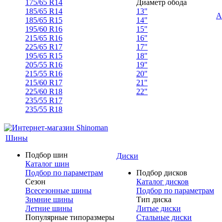
175/65 R14
Диаметр обода
185/65 R14
13"
А
185/65 R15
14"
195/60 R16
15"
215/65 R16
16"
225/65 R17
17"
195/65 R15
18"
205/55 R16
19"
215/55 R16
20"
215/60 R17
21"
225/60 R18
22"
235/55 R17
235/55 R18
Шины
Подбор шин
Диски
Каталог шин
Подбор по параметрам
Подбор дисков
Сезон
Каталог дисков
Всесезонные шины
Подбор по параметрам
Зимние шины
Тип диска
Летние шины
Литые диски
Популярные типоразмеры
Стальные диски