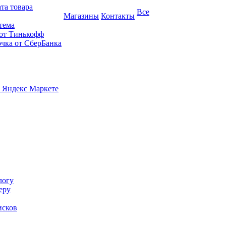
та товара
Все
Магазины
Контакты
тема
 от Тинькофф
очка от СберБанка
 Яндекс Маркете
логу
еру
исков