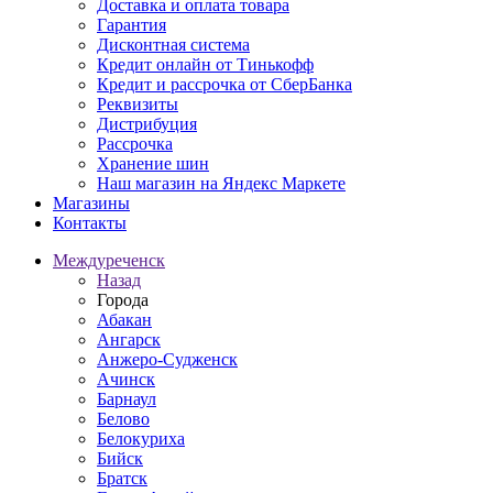
Доставка и оплата товара
Гарантия
Дисконтная система
Кредит онлайн от Тинькофф
Кредит и рассрочка от СберБанка
Реквизиты
Дистрибуция
Рассрочка
Хранение шин
Наш магазин на Яндекс Маркете
Магазины
Контакты
Междуреченск
Назад
Города
Абакан
Ангарск
Анжеро-Судженск
Ачинск
Барнаул
Белово
Белокуриха
Бийск
Братск