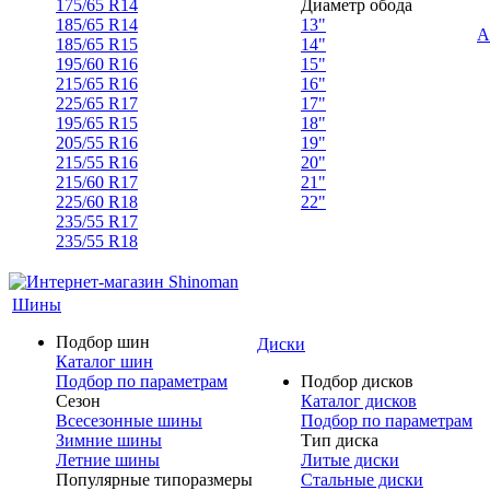
175/65 R14
Диаметр обода
185/65 R14
13"
А
185/65 R15
14"
195/60 R16
15"
215/65 R16
16"
225/65 R17
17"
195/65 R15
18"
205/55 R16
19"
215/55 R16
20"
215/60 R17
21"
225/60 R18
22"
235/55 R17
235/55 R18
Шины
Подбор шин
Диски
Каталог шин
Подбор по параметрам
Подбор дисков
Сезон
Каталог дисков
Всесезонные шины
Подбор по параметрам
Зимние шины
Тип диска
Летние шины
Литые диски
Популярные типоразмеры
Стальные диски