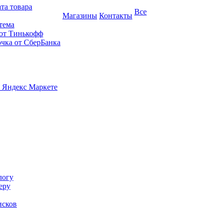
та товара
Все
Магазины
Контакты
тема
 от Тинькофф
очка от СберБанка
 Яндекс Маркете
логу
еру
исков