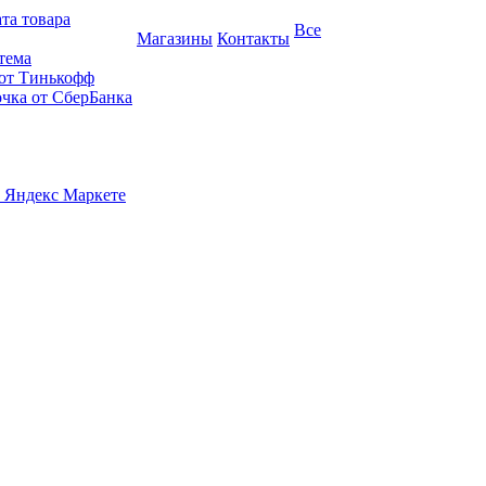
та товара
Все
Магазины
Контакты
тема
 от Тинькофф
очка от СберБанка
 Яндекс Маркете