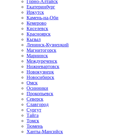
Горно-Алтайск
Екатеринбург
Иркутск
Камень-на-Оби
Кемерово
Киселевск
Красноярск
Кызыл
Ленинск-Кузнецкий
Магнитогорск
Мариинск
Междуреченск
Нижневартовск
Новокузнецк
Новосибирск
Омск
Осинники
Прокопьевск
Северск
Славгород
Сургут
Тайга
Томск
Тюмень
Ханты-Мансийск