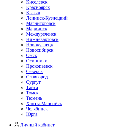
Киселевск
Красноярск
Кызыл
Ленинск-Кузнецкий
Магнитогорск
Мариинск
Междуреченск
Нижневартовск
Новокузнецк
Новосибирск
Омск
Осинники
Прокопьевск
Северск
Славгород
Сургут
Тайга
Томск
Тюмень
Ханты-Мансийск
Челябинск
Юрга
Личный кабинет