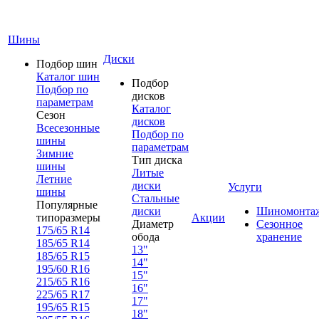
Шины
Диски
Подбор шин
Каталог шин
Подбор
Подбор по
дисков
параметрам
Каталог
Сезон
дисков
Всесезонные
Подбор по
шины
параметрам
Зимние
Тип диска
шины
Литые
Летние
диски
Услуги
шины
Стальные
Популярные
диски
Шиномонта
типоразмеры
Акции
Диаметр
Сезонное
175/65 R14
обода
хранение
185/65 R14
13"
185/65 R15
14"
195/60 R16
15"
215/65 R16
16"
225/65 R17
17"
195/65 R15
18"