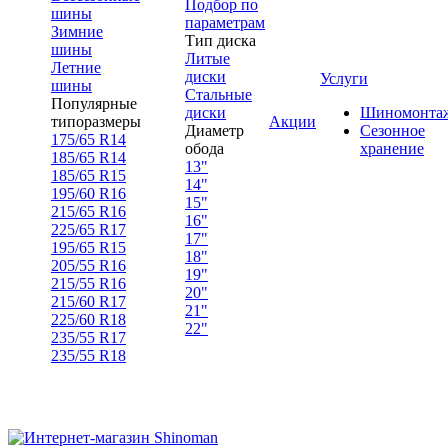
Подбор по
шины
параметрам
Зимние
Тип диска
шины
Литые
Летние
диски
Услуги
шины
Стальные
Популярные
диски
Шиномонта
типоразмеры
Акции
Диаметр
Сезонное
175/65 R14
обода
хранение
185/65 R14
13"
185/65 R15
14"
195/60 R16
15"
215/65 R16
16"
225/65 R17
17"
195/65 R15
18"
205/55 R16
19"
215/55 R16
20"
215/60 R17
21"
225/60 R18
22"
235/55 R17
235/55 R18