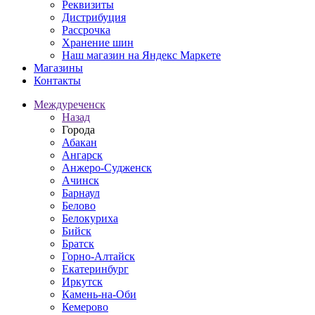
Реквизиты
Дистрибуция
Рассрочка
Хранение шин
Наш магазин на Яндекс Маркете
Магазины
Контакты
Междуреченск
Назад
Города
Абакан
Ангарск
Анжеро-Судженск
Ачинск
Барнаул
Белово
Белокуриха
Бийск
Братск
Горно-Алтайск
Екатеринбург
Иркутск
Камень-на-Оби
Кемерово