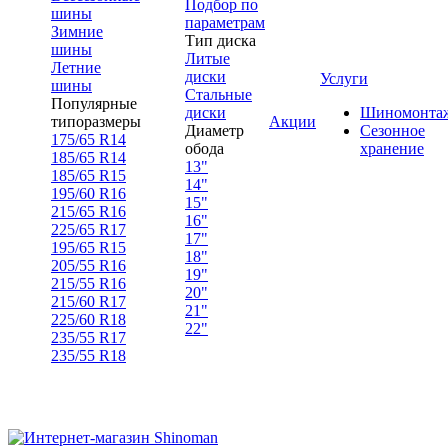
Подбор по
шины
параметрам
Зимние
Тип диска
шины
Литые
Летние
диски
Услуги
шины
Стальные
Популярные
диски
Шиномонта
типоразмеры
Акции
Диаметр
Сезонное
175/65 R14
обода
хранение
185/65 R14
13"
185/65 R15
14"
195/60 R16
15"
215/65 R16
16"
225/65 R17
17"
195/65 R15
18"
205/55 R16
19"
215/55 R16
20"
215/60 R17
21"
225/60 R18
22"
235/55 R17
235/55 R18