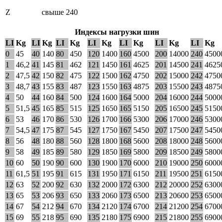
Z
свыше 240
Индексы нагрузки шин
LI
Kg
LI
Kg
LI
Kg
LI
Kg
LI
Kg
LI
Kg
LI
Kg
0
45
40
140
80
450
120
1400
160
4500
200
14000
240
4500
1
46,2
41
145
81
462
121
1450
161
4625
201
14500
241
4625
2
47,5
42
150
82
475
122
1500
162
4750
202
15000
242
4750
3
48,7
43
155
83
487
123
1550
163
4875
203
15500
243
4875
4
50
44
160
84
500
124
1600
164
5000
204
16000
244
5000
5
51,5
45
165
85
515
125
1650
165
5150
205
16500
245
5150
6
53
46
170
86
530
126
1700
166
5300
206
17000
246
5300
7
54,5
47
175
87
545
127
1750
167
5450
207
17500
247
5450
8
56
48
180
88
560
128
1800
168
5600
208
18000
248
5600
9
58
49
185
89
580
129
1850
169
5800
209
18500
249
5800
10
60
50
190
90
600
130
1900
170
6000
210
19000
250
6000
11
61,5
51
195
91
615
131
1950
171
6150
211
19500
251
6150
12
63
52
200
92
630
132
2000
172
6300
212
20000
252
6300
13
65
53
206
93
650
133
2060
173
6500
213
20600
253
6500
14
67
54
212
94
670
134
2120
174
6700
214
21200
254
6700
15
69
55
218
95
690
135
2180
175
6900
215
21800
255
6900