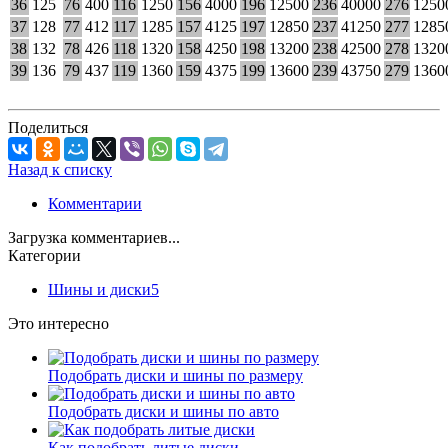
36
125
76
400
116
1250
156
4000
196
12500
236
40000
276
1250
37
128
77
412
117
1285
157
4125
197
12850
237
41250
277
1285
38
132
78
426
118
1320
158
4250
198
13200
238
42500
278
1320
39
136
79
437
119
1360
159
4375
199
13600
239
43750
279
1360
Поделиться
Назад к списку
Комментарии
Загрузка комментариев...
Категории
Шины и диски
5
Это интересно
Подобрать диски и шины по размеру
Подобрать диски и шины по авто
Как подобрать литые диски