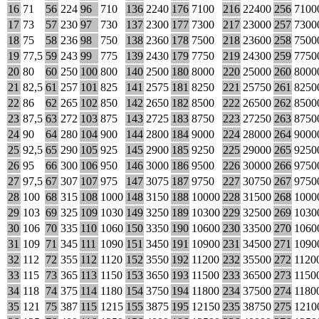
16
71
56
224
96
710
136
2240
176
7100
216
22400
256
7100
17
73
57
230
97
730
137
2300
177
7300
217
23000
257
7300
18
75
58
236
98
750
138
2360
178
7500
218
23600
258
7500
19
77,5
59
243
99
775
139
2430
179
7750
219
24300
259
7750
20
80
60
250
100
800
140
2500
180
8000
220
25000
260
8000
21
82,5
61
257
101
825
141
2575
181
8250
221
25750
261
8250
22
86
62
265
102
850
142
2650
182
8500
222
26500
262
8500
23
87,5
63
272
103
875
143
2725
183
8750
223
27250
263
8750
24
90
64
280
104
900
144
2800
184
9000
224
28000
264
9000
25
92,5
65
290
105
925
145
2900
185
9250
225
29000
265
9250
26
95
66
300
106
950
146
3000
186
9500
226
30000
266
9750
27
97,5
67
307
107
975
147
3075
187
9750
227
30750
267
9750
28
100
68
315
108
1000
148
3150
188
10000
228
31500
268
1000
29
103
69
325
109
1030
149
3250
189
10300
229
32500
269
1030
30
106
70
335
110
1060
150
3350
190
10600
230
33500
270
1060
31
109
71
345
111
1090
151
3450
191
10900
231
34500
271
1090
32
112
72
355
112
1120
152
3550
192
11200
232
35500
272
1120
33
115
73
365
113
1150
153
3650
193
11500
233
36500
273
1150
34
118
74
375
114
1180
154
3750
194
11800
234
37500
274
1180
35
121
75
387
115
1215
155
3875
195
12150
235
38750
275
1210