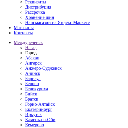
Реквизиты
Дистрибуция
Рассрочка
Хранение шин
Наш магазин на Яндекс Маркете
Магазины
Контакты
Междуреченск
Назад
Города
Абакан
Ангарск
Анжеро-Судженск
Ачинск
Барнаул
Белово
Белокуриха
Бийск
Братск
Горно-Алтайск
Екатеринбург
Иркутск
Камень-на-Оби
Кемерово