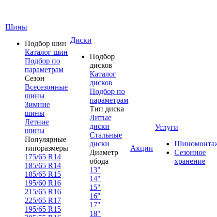
Шины
Диски
Подбор шин
Каталог шин
Подбор
Подбор по
дисков
параметрам
Каталог
Сезон
дисков
Всесезонные
Подбор по
шины
параметрам
Зимние
Тип диска
шины
Литые
Летние
диски
Услуги
шины
Стальные
Популярные
диски
Шиномонта
типоразмеры
Акции
Диаметр
Сезонное
175/65 R14
обода
хранение
185/65 R14
13"
185/65 R15
14"
195/60 R16
15"
215/65 R16
16"
225/65 R17
17"
195/65 R15
18"