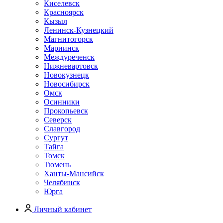
Киселевск
Красноярск
Кызыл
Ленинск-Кузнецкий
Магнитогорск
Мариинск
Междуреченск
Нижневартовск
Новокузнецк
Новосибирск
Омск
Осинники
Прокопьевск
Северск
Славгород
Сургут
Тайга
Томск
Тюмень
Ханты-Мансийск
Челябинск
Юрга
Личный кабинет