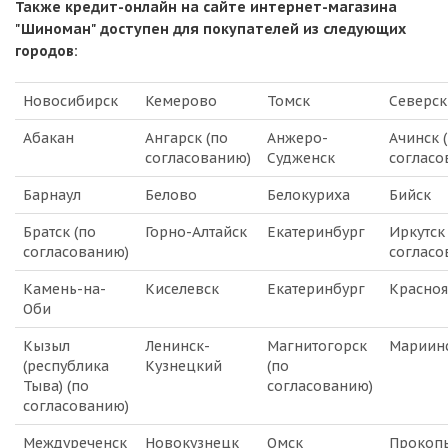
Также кредит-онлайн на сайте интернет-магазина
"Шиноман" доступен для покупателей из следующих
городов:
Новосибирск
Кемерово
Томск
Северск
Абакан
Ангарск (по
Анжеро-
Ачинск 
согласованию)
Судженск
согласо
Барнаул
Белово
Белокуриха
Бийск
Братск (по
Горно-Алтайск
Екатеринбург
Иркутск
согласованию)
согласо
Камень-на-
Киселевск
Екатеринбург
Красноя
Оби
Кызыл
Ленинск-
Магнитогорск
Мариин
(республика
Кузнецкий
(по
Тыва) (по
согласованию)
согласованию)
Междуреченск
Новокузнецк
Омск
Прокоп